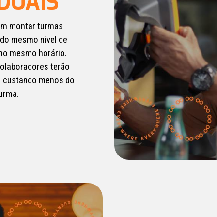
IDUAIS
em montar turmas
 do mesmo nível de
 no mesmo horário.
colaboradores terão
al custando menos do
urma.