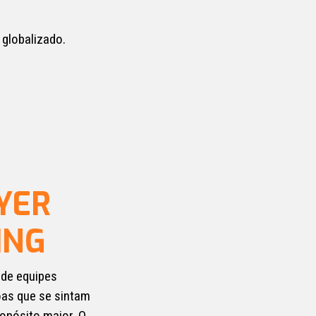
globalizado.
YER
ING
 de equipes
oas que se sintam
opósito maior. O