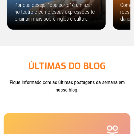
Por que desejar "boa sorte" é um azar
Como o
no teatro e como essas expressões te
reescr
ensinam mais sobre inglês e cultura.
dando 
ÚLTIMAS DO BLOG
Fique informado com as últimas postagens
da semana em
nosso blog.