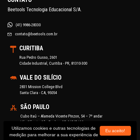
Beetools Tecnologia Educacional S/A.
(41) 9986-28330
contato@beetools.com.br
CURITIBA
Rua Pedro Gusso, 2601
Cidade Industrial, Curitiba - PR, 81310-300
VALE DO SILÍCIO
2831 Mission College Blvd
Santa Clara - CA, 95054
SÃO PAULO
Cubo Itaú – Alameda Vicente Pinzon, 54 – 7º andar
Vila Olímpia, São Paulo – SP, 04547-130
Utilizamos cookies e outras tecnologias de
Eu aceito!
Learning Village – Rua Harmonita, 1250
medição para melhorar a sua experiência de
Vila Madalena, São Paulo – SP, 05435-001