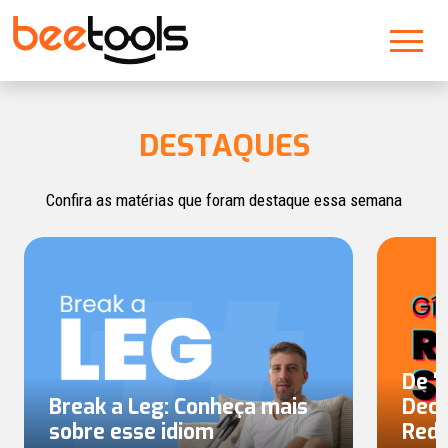
DESTAQUES
Confira as matérias que foram destaque essa semana
De "
Break a Leg: Conheça mais
Deci
sobre esse idiom
Rede