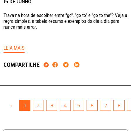
15 DE JUNHO
Trava na hora de escolher entre "go", "go to" e "go to the"? Veja a
regra simples, a tabela-resumo e exemplos do dia a dia para
nunca mais errar.
LEIA MAIS
COMPARTILHE
‹
1
2
3
4
5
6
7
8