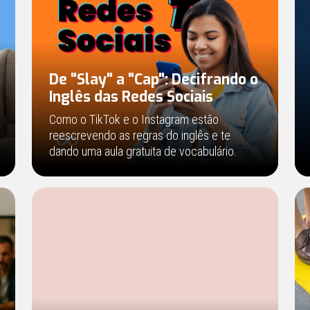
De "Slay" a "Cap": Decifrando o
Inglês das Redes Sociais
Como o TikTok e o Instagram estão
reescrevendo as regras do inglês e te
dando uma aula gratuita de vocabulário.