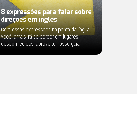
8 expressões para falar sobre
direções em inglês
Com essas expressões na ponta da língua,
você jamais irá se perder em lugares
desconhecidos; aproveite nosso guia!