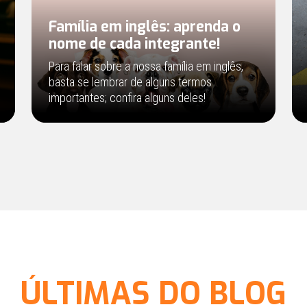
Família em inglês: aprenda o
nome de cada integrante!
Para falar sobre a nossa família em inglês,
basta se lembrar de alguns termos
importantes; confira alguns deles!
ÚLTIMAS DO BLOG