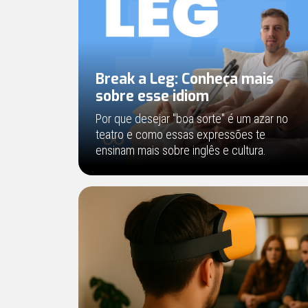
Break a Leg: Conheça mais
sobre esse idiom
Por que desejar "boa sorte" é um azar no
teatro e como essas expressões te
ensinam mais sobre inglês e cultura.