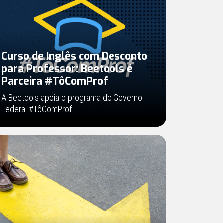
Curso de Inglês com Desconto
para Professor: Beetools é
Parceira #TôComProf
A Beetools apoia o programa do Governo
Federal #TôComProf.