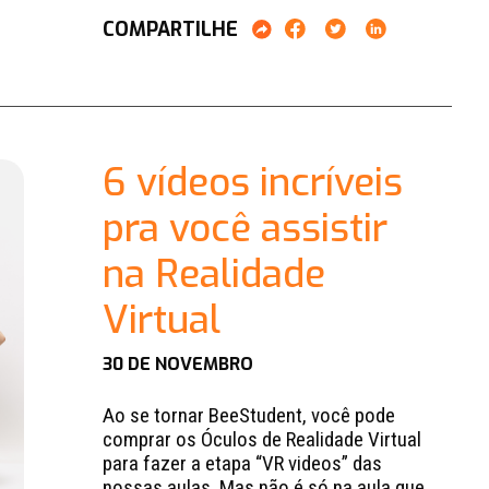
COMPARTILHE
6 vídeos incríveis
pra você assistir
na Realidade
Virtual
30 DE NOVEMBRO
Ao se tornar BeeStudent, você pode
comprar os Óculos de Realidade Virtual
para fazer a etapa “VR videos” das
nossas aulas. Mas não é só na aula que