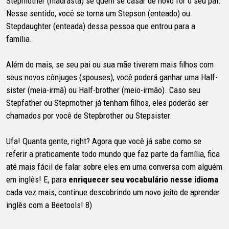
Stepmother (madrasta) se quem se casar de novo for o seu pai.
Nesse sentido, você se torna um Stepson (enteado) ou
Stepdaughter (enteada) dessa pessoa que entrou para a
família.
Além do mais, se seu pai ou sua mãe tiverem mais filhos com
seus novos cônjuges (spouses), você poderá ganhar uma Half-
sister (meia-irmã) ou Half-brother (meio-irmão). Caso seu
Stepfather ou Stepmother já tenham filhos, eles poderão ser
chamados por você de Stepbrother ou Stepsister.
Ufa! Quanta gente, right? Agora que você já sabe como se
referir a praticamente todo mundo que faz parte da família, fica
até mais fácil de falar sobre eles em uma conversa com alguém
em inglês! E, para
enriquecer seu vocabulário nesse idioma
cada vez mais, continue descobrindo um novo jeito de aprender
inglês com a Beetools! 8)