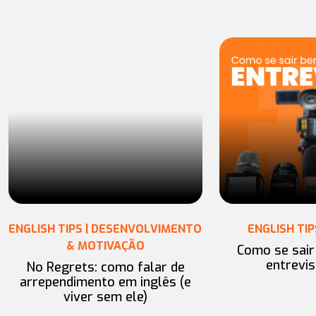
ENGLISH TIPS | DESENVOLVIMENTO
ENGLISH TIP
& MOTIVAÇÃO
Como se sai
entrevis
No Regrets: como falar de
arrependimento em inglês (e
viver sem ele)