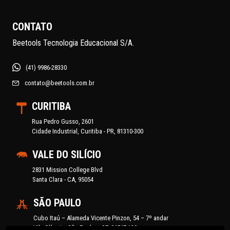
CONTATO
Beetools Tecnologia Educacional S/A.
(41) 9986-28330
contato@beetools.com.br
CURITIBA
Rua Pedro Gusso, 2601
Cidade Industrial, Curitiba - PR, 81310-300
VALE DO SILÍCIO
2831 Mission College Blvd
Santa Clara - CA, 95054
SÃO PAULO
Cubo Itaú – Alameda Vicente Pinzon, 54 – 7º andar
Vila Olímpia, São Paulo – SP, 04547-130