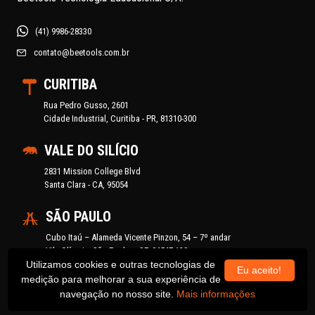
(41) 9986-28330
contato@beetools.com.br
CURITIBA
Rua Pedro Gusso, 2601
Cidade Industrial, Curitiba - PR, 81310-300
VALE DO SILÍCIO
2831 Mission College Blvd
Santa Clara - CA, 95054
SÃO PAULO
Cubo Itaú – Alameda Vicente Pinzon, 54 – 7º andar
Vila Olímpia, São Paulo – SP, 04547-130
Utilizamos cookies e outras tecnologias de
Eu aceito!
Learning Village – Rua Harmonita, 1250
medição para melhorar a sua experiência de
Vila Madalena, São Paulo – SP, 05435-001
navegação no nosso site.
Mais informações