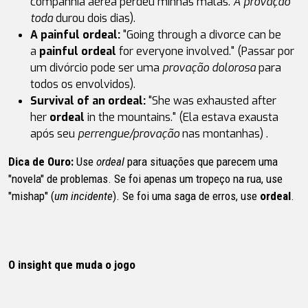
companhia aérea perdeu minhas malas.
A provação
toda
durou dois dias).
A painful ordeal:
"Going through a divorce can be
a
painful ordeal
for everyone involved." (Passar por
um divórcio pode ser uma
provação dolorosa
para
todos os envolvidos).
Survival of an ordeal:
"She was exhausted after
her
ordeal
in the mountains." (Ela estava exausta
após seu
perrengue/provação
nas montanhas) .
Dica de Ouro:
Use
ordeal
para situações que parecem uma
"novela" de problemas. Se foi apenas um tropeço na rua, use
"mishap" (
um incidente
). Se foi uma saga de erros, use
ordeal
.
O insight que muda o jogo