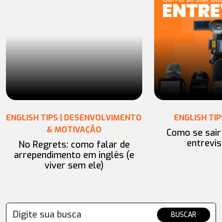
ENGLISH TIPS | DESENVOLVIMENTO
ENGLISH TIP
& MOTIVAÇÃO
Como se sai
entrevis
No Regrets: como falar de
arrependimento em inglês (e
viver sem ele)
BUSCAR